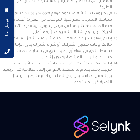
القصيرة من Selynk.com غير قابلة للاسترداد تحت أي ظرف من
الظروف.
في ظروف استثنائية، قد يقوم موقع Selynk.com برد مبالغ تتجاوز
سياسة الاسترداد الافتراضية الموضحة في الفقرات أعلاه. في
تواصل معنا
هذه الحالة، نحتفظ بحقنا في فرض رسوم إدارية قدرها 20 دولارًا
أمريكيًا أو رسوم اشتراك شهر واحد (أيهما أعلى).
إذا تم إنهاء اشتراكك وانقضت فترة اثني عشر شهرًا لم تقم
خلالها بإعادة تفعيل اشتراكك أو شراء اشتراك بديل، فإننا
نحتفظ بالحق في إنهاء أي رصيد متبقٍ في حسابك وحذف
حسابك والبيانات المرتبطة به دون إشعار.
إذا انقضت ستة أشهر دون استخدام أي رصيد رسائل نصية
مرتبط بحسابك، فإننا نحتفظ بالحق في إلغاء صلاحية هذا الرصيد
وإزالته من نظامنا. ولن يحق لك استرداد قيمة رصيد الرسائل
النصية غير المستخدم.