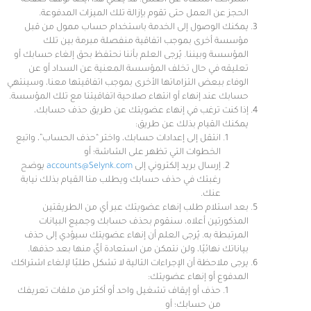
اشتراكك الملغاة عن العمل. قد يعني هذا أيضًا توقف صفحة
الحجز عن العمل حتى تقوم بإزالة تلك الميزات المدفوعة.
يمكنك الوصول إلى الخدمة باستخدام حساب ممول من قبل
مؤسسة أخرى بموجب اتفاقية منفصلة مبرمة بين تلك
المؤسسة وبيننا. يُرجى العلم بأننا نحتفظ بحق إلغاء حسابك أو
تعليقه في حال تخلف المؤسسة المعنية عن السداد أو عن
الوفاء ببعض التزاماتها الأخرى بموجب اتفاقيتها معنا، وسينتهي
حسابك عند إنهاء أو انتهاء صلاحية اتفاقيتنا مع تلك المؤسسة.
إذا كنت ترغب في إنهاء عضويتك عن طريق حذف حسابك،
يمكنك القيام بذلك عن طريق:
انتقل إلى إعدادات حسابك، واختر “حذف الحساب”، واتبع
الخطوات التي تظهر على الشاشة؛ أو
إرسال بريد إلكتروني إلى
accounts@Selynk.com
يوضح
رغبتك في حذف حسابك ويطلب منا القيام بذلك نيابة
عنك.
بعد استلام طلب إنهاء عضويتك عبر أي من الطريقتين
المذكورتين أعلاه، سنقوم بحذف حسابك وجميع البيانات
المرتبطة به. يُرجى العلم أن إنهاء عضويتك سيؤدي إلى حذف
بياناتك نهائيًا، ولن نتمكن من استعادة أيٍّ منها بعد حذفها.
يرجى ملاحظة أن الإجراءات التالية لا تشكل طلبًا لإلغاء اشتراكك
المدفوع أو إنهاء عضويتك:
حذف أو إيقاف تشغيل واحد أو أكثر من ملفات تعريفك
من حسابك؛ أو