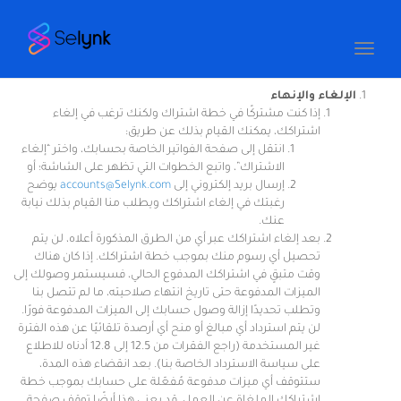
Toggle
navigation
الإلغاء والإنهاء
إذا كنت مشتركًا في خطة اشتراك ولكنك ترغب في إلغاء
اشتراكك، يمكنك القيام بذلك عن طريق:
انتقل إلى صفحة الفواتير الخاصة بحسابك، واختر “إلغاء
الاشتراك”، واتبع الخطوات التي تظهر على الشاشة؛ أو
إرسال بريد إلكتروني إلى
accounts@Selynk.com
يوضح
رغبتك في إلغاء اشتراكك ويطلب منا القيام بذلك نيابة
عنك.
بعد إلغاء اشتراكك عبر أي من الطرق المذكورة أعلاه، لن يتم
تحصيل أي رسوم منك بموجب خطة اشتراكك. إذا كان هناك
وقت متبقٍ في اشتراكك المدفوع الحالي، فسيستمر وصولك إلى
الميزات المدفوعة حتى تاريخ انتهاء صلاحيته، ما لم تتصل بنا
وتطلب تحديدًا إزالة وصول حسابك إلى الميزات المدفوعة فورًا.
لن يتم استرداد أي مبالغ أو منح أي أرصدة تلقائيًا عن هذه الفترة
غير المستخدمة (راجع الفقرات من 12.5 إلى 12.8 أدناه للاطلاع
على سياسة الاسترداد الخاصة بنا). بعد انقضاء هذه المدة،
ستتوقف أي ميزات مدفوعة مُفعّلة على حسابك بموجب خطة