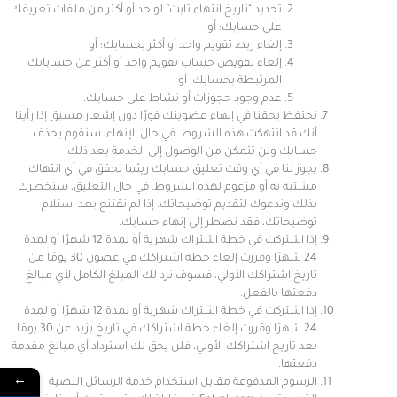
تحديد “تاريخ انتهاء ثابت” لواحد أو أكثر من ملفات تعريفك
على حسابك؛ أو
إلغاء ربط تقويم واحد أو أكثر بحسابك؛ أو
إلغاء تفويض حساب تقويم واحد أو أكثر من حساباتك
المرتبطة بحسابك؛ أو
عدم وجود حجوزات أو نشاط على حسابك.
نحتفظ بحقنا في إنهاء عضويتك فورًا دون إشعار مسبق إذا رأينا
أنك قد انتهكت هذه الشروط. في حال الإنهاء، سنقوم بحذف
حسابك ولن تتمكن من الوصول إلى الخدمة بعد ذلك.
يجوز لنا في أي وقت تعليق حسابك ريثما نحقق في أي انتهاك
مشتبه به أو مزعوم لهذه الشروط. في حال التعليق، سنخطرك
بذلك وندعوك لتقديم توضيحاتك. إذا لم نقتنع بعد استلام
توضيحاتك، فقد نضطر إلى إنهاء حسابك.
إذا اشتركت في خطة اشتراك شهرية أو لمدة 12 شهرًا أو لمدة
24 شهرًا وقررت إلغاء خطة اشتراكك في غضون 30 يومًا من
تاريخ اشتراكك الأولي، فسوف نرد لك المبلغ الكامل لأي مبالغ
دفعتها بالفعل.
إذا اشتركت في خطة اشتراك شهرية أو لمدة 12 شهرًا أو لمدة
24 شهرًا وقررت إلغاء خطة اشتراكك في تاريخ يزيد عن 30 يومًا
بعد تاريخ اشتراكك الأولي، فلن يحق لك استرداد أي مبالغ مقدمة
دفعتها.
←
الرسوم المدفوعة مقابل استخدام خدمة الرسائل النصية