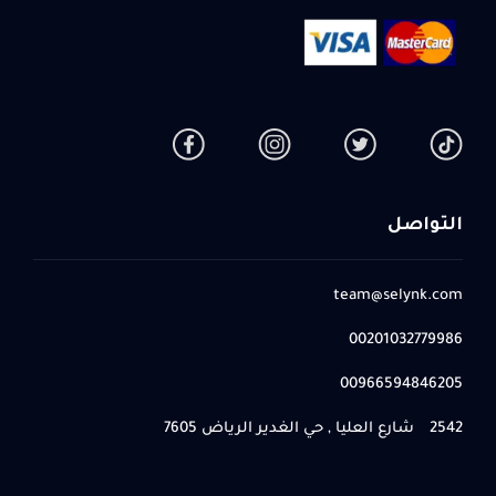
التواصل
team@selynk.com
00201032779986
00966594846205
2542 شارع العليا , حي الغدير الرياض 7605